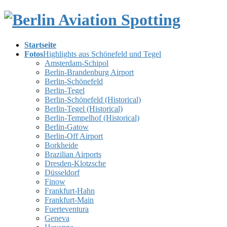
Skip
Skip
to
to
the
the
content
Navigation
Startseite
Fotos
Highlights aus Schönefeld und Tegel
Amsterdam-Schipol
Berlin-Brandenburg Airport
Berlin-Schönefeld
Berlin-Tegel
Berlin-Schönefeld (Historical)
Berlin-Tegel (Historical)
Berlin-Tempelhof (Historical)
Berlin-Gatow
Berlin-Off Airport
Borkheide
Brazilian Airports
Dresden-Klotzsche
Düsseldorf
Finow
Frankfurt-Hahn
Frankfurt-Main
Fuerteventura
Geneva