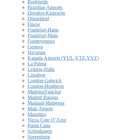
Borkheide
Brazilian Airports
Dresden-Klotzsche
Düsseldorf
Finow
Frankfurt-Hahn
Frankfurt-Main
Fuerteventura
Geneva
Havanna
Kanada Airports (YUL-YTZ-YYZ)
La Palma
Leipzig-Halle
Lissabon
London-Gatwick
London-Heathrow
Madeira/Funchal
Madrid-Barajas
Mailand-Malpensa
Male Airport
Mauritius
Nizza Cote D´Azur
Punta Cana
Schönhagen
Sperenberg