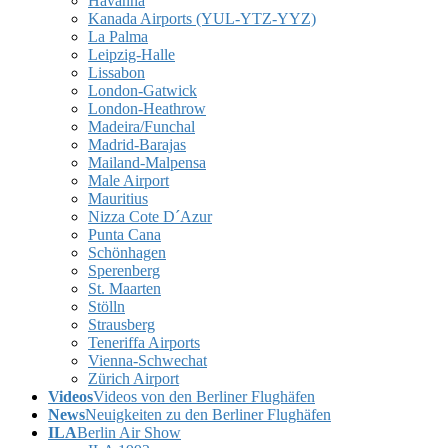
Havanna
Kanada Airports (YUL-YTZ-YYZ)
La Palma
Leipzig-Halle
Lissabon
London-Gatwick
London-Heathrow
Madeira/Funchal
Madrid-Barajas
Mailand-Malpensa
Male Airport
Mauritius
Nizza Cote D´Azur
Punta Cana
Schönhagen
Sperenberg
St. Maarten
Stölln
Strausberg
Teneriffa Airports
Vienna-Schwechat
Zürich Airport
Videos
Videos von den Berliner Flughäfen
News
Neuigkeiten zu den Berliner Flughäfen
ILA
Berlin Air Show