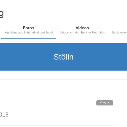
Fotos
Videos
Highlights aus Schönefeld und Tegel
Videos von den Berliner Flughäfen
Neuigkeiten
Stölln
Stölln
2015