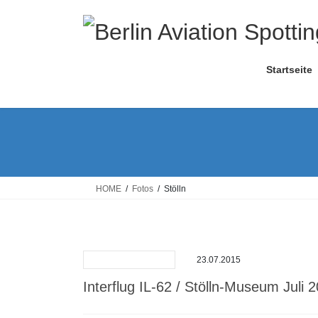
Skip
Skip
to
to
the
the
content
Navigation
Startseite
HOME
Fotos
Stölln
23.07.2015
Interflug IL-62 / Stölln-Museum Juli 