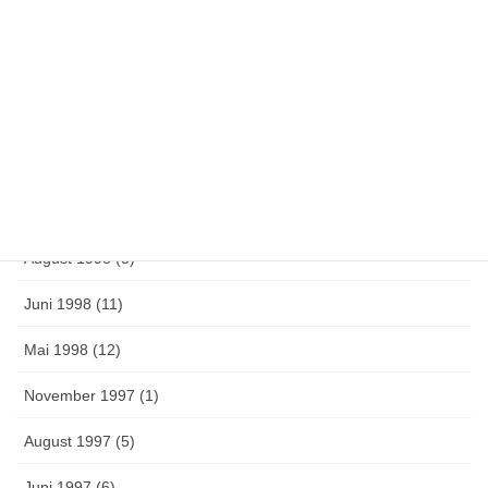
Juli 2000 (1)
Juni 2000 (15)
April 2000 (1)
Februar 2000 (1)
März 1999 (1)
August 1998 (3)
Juni 1998 (11)
Mai 1998 (12)
November 1997 (1)
August 1997 (5)
Juni 1997 (6)