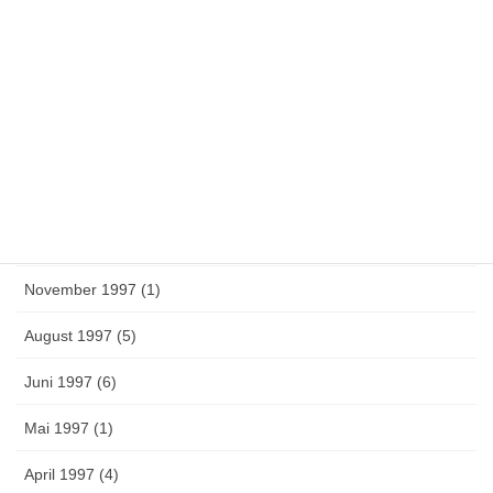
April 2000 (1)
Februar 2000 (1)
März 1999 (1)
August 1998 (3)
Juni 1998 (11)
Mai 1998 (12)
November 1997 (1)
August 1997 (5)
Juni 1997 (6)
Mai 1997 (1)
April 1997 (4)