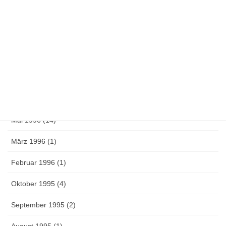
Mai 1997 (1)
April 1997 (4)
März 1997 (1)
Oktober 1996 (1)
Juni 1996 (3)
Mai 1996 (14)
März 1996 (1)
Februar 1996 (1)
Oktober 1995 (4)
September 1995 (2)
August 1995 (1)