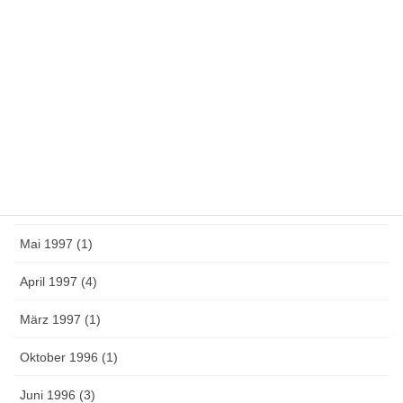
August 1998 (3)
Juni 1998 (11)
Mai 1998 (12)
November 1997 (1)
August 1997 (5)
Juni 1997 (6)
Mai 1997 (1)
April 1997 (4)
März 1997 (1)
Oktober 1996 (1)
Juni 1996 (3)