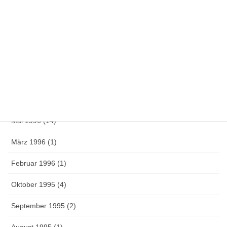
Mai 1997 (1)
April 1997 (4)
März 1997 (1)
Oktober 1996 (1)
Juni 1996 (3)
Mai 1996 (14)
März 1996 (1)
Februar 1996 (1)
Oktober 1995 (4)
September 1995 (2)
August 1995 (1)