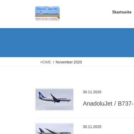
Skip
Skip
to
to
Startseite
the
the
content
Navigation
HOME
November 2020
30.11.2020
AnadoluJet / B73
30.11.2020