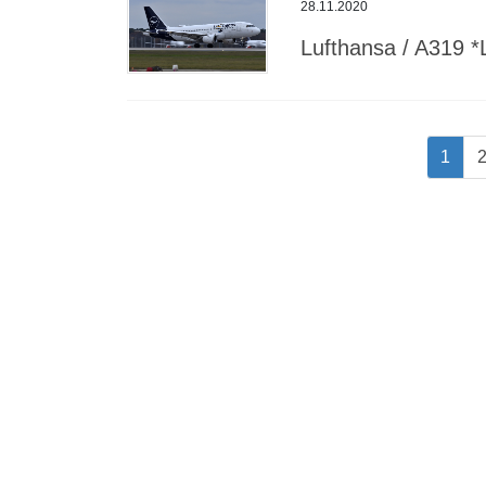
28.11.2020
Lufthansa / A319 *
Seitennummerierung
Page
P
1
der
Beiträge