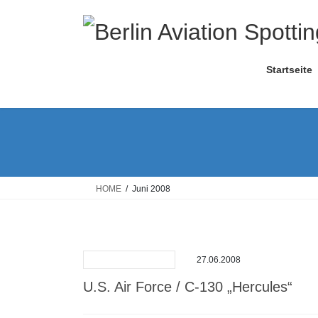
Skip
Skip
to
to
the
the
content
Navigation
Startseite
HOME
Juni 2008
27.06.2008
U.S. Air Force / C-130 „Hercules“