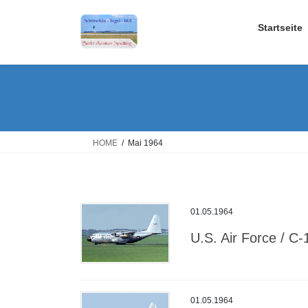
Skip
Skip
to
to
Startseite
the
the
content
Navigation
HOME
Mai 1964
01.05.1964
U.S. Air Force / C-
01.05.1964