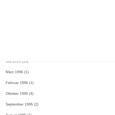
Mai 1997 (1)
April 1997 (4)
März 1997 (1)
Oktober 1996 (1)
Juni 1996 (3)
Mai 1996 (14)
März 1996 (1)
Februar 1996 (1)
Oktober 1995 (4)
September 1995 (2)
August 1995 (1)