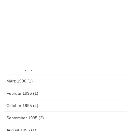
Mai 1997 (1)
April 1997 (4)
März 1997 (1)
Oktober 1996 (1)
Juni 1996 (3)
Mai 1996 (14)
März 1996 (1)
Februar 1996 (1)
Oktober 1995 (4)
September 1995 (2)
August 1995 (1)