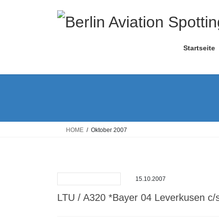
Skip
Skip
to
to
the
the
content
Navigation
Startseite
HOME
Oktober 2007
15.10.2007
LTU / A320 *Bayer 04 Leverkusen c/