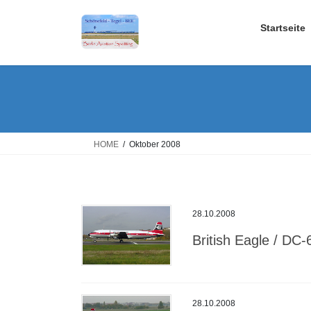
Skip
Skip
to
to
Startseite
the
the
content
Navigation
HOME
Oktober 2008
28.10.2008
British Eagle / DC-
28.10.2008