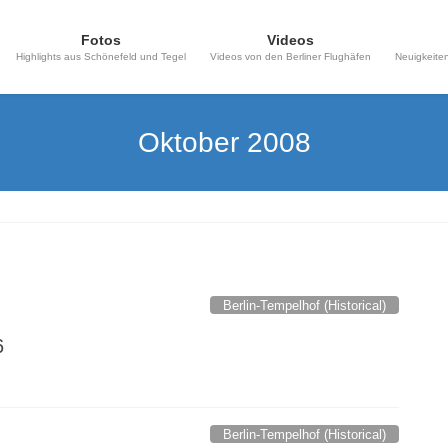
Fotos
Videos
Highlights aus Schönefeld und Tegel
Videos von den Berliner Flughäfen
Neuigkeiten
Oktober 2008
Berlin-Tempelhof (Historical)
6
Berlin-Tempelhof (Historical)