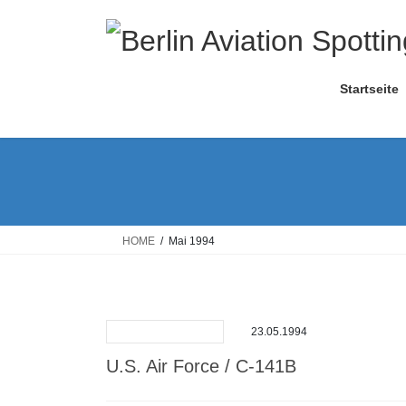
Skip
Skip
to
to
the
the
content
Navigation
Startseite
HOME
Mai 1994
23.05.1994
U.S. Air Force / C-141B