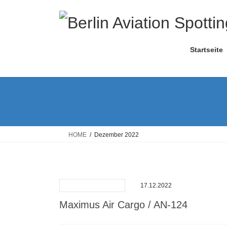
Skip
Skip
to
to
the
the
content
Navigation
Startseite
HOME
Dezember 2022
17.12.2022
Maximus Air Cargo / AN-124