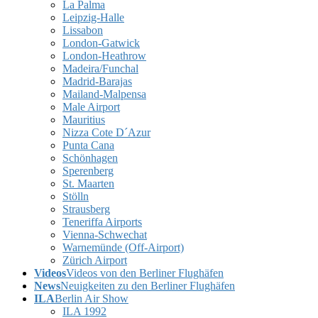
La Palma
Leipzig-Halle
Lissabon
London-Gatwick
London-Heathrow
Madeira/Funchal
Madrid-Barajas
Mailand-Malpensa
Male Airport
Mauritius
Nizza Cote D´Azur
Punta Cana
Schönhagen
Sperenberg
St. Maarten
Stölln
Strausberg
Teneriffa Airports
Vienna-Schwechat
Warnemünde (Off-Airport)
Zürich Airport
Videos
Videos von den Berliner Flughäfen
News
Neuigkeiten zu den Berliner Flughäfen
ILA
Berlin Air Show
ILA 1992