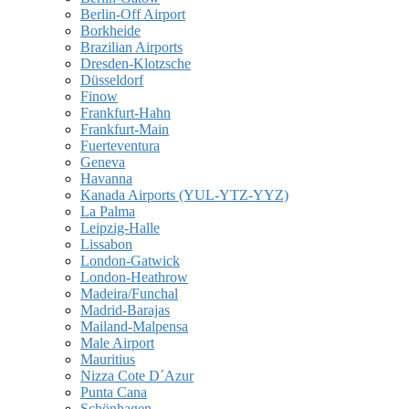
Berlin-Off Airport
Borkheide
Brazilian Airports
Dresden-Klotzsche
Düsseldorf
Finow
Frankfurt-Hahn
Frankfurt-Main
Fuerteventura
Geneva
Havanna
Kanada Airports (YUL-YTZ-YYZ)
La Palma
Leipzig-Halle
Lissabon
London-Gatwick
London-Heathrow
Madeira/Funchal
Madrid-Barajas
Mailand-Malpensa
Male Airport
Mauritius
Nizza Cote D´Azur
Punta Cana
Schönhagen