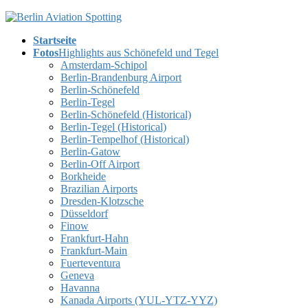
Skip
Skip
to
to
Startseite
the
the
Fotos
Highlights aus Schönefeld und Tegel
content
Navigation
Amsterdam-Schipol
Berlin-Brandenburg Airport
Berlin-Schönefeld
Berlin-Tegel
Berlin-Schönefeld (Historical)
Berlin-Tegel (Historical)
Berlin-Tempelhof (Historical)
Berlin-Gatow
Berlin-Off Airport
Borkheide
Brazilian Airports
Dresden-Klotzsche
Düsseldorf
Finow
Frankfurt-Hahn
Frankfurt-Main
Fuerteventura
Geneva
Havanna
Kanada Airports (YUL-YTZ-YYZ)