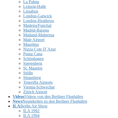
La Palma
Leipzig-Halle
Lissabon
London-Gatwick
London-Heathrow
Madeira/Funchal
Madrid-Barajas
Mailand-Malpensa
Male Airport
Mauritius
Nizza Cote D´Azur
Punta Cana
Schönhagen
Sperenberg
St. Maarten
Stölln
Strausberg
Teneriffa Airports
Vienna-Schwechat
Zürich Airport
Videos
Videos von den Berliner Flughäfen
News
Neuigkeiten zu den Berliner Flughäfen
ILA
Berlin Air Show
ILA 1992
ILA 1994