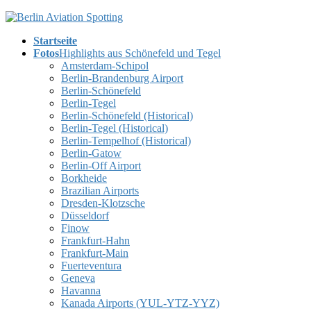
Skip
Skip
to
to
Startseite
the
the
Fotos
Highlights aus Schönefeld und Tegel
content
Navigation
Amsterdam-Schipol
Berlin-Brandenburg Airport
Berlin-Schönefeld
Berlin-Tegel
Berlin-Schönefeld (Historical)
Berlin-Tegel (Historical)
Berlin-Tempelhof (Historical)
Berlin-Gatow
Berlin-Off Airport
Borkheide
Brazilian Airports
Dresden-Klotzsche
Düsseldorf
Finow
Frankfurt-Hahn
Frankfurt-Main
Fuerteventura
Geneva
Havanna
Kanada Airports (YUL-YTZ-YYZ)