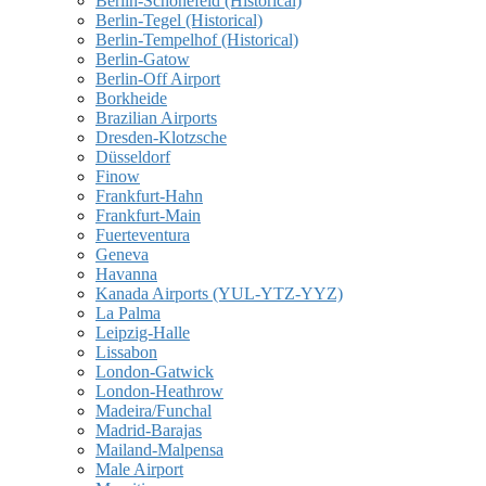
Berlin-Schönefeld (Historical)
Berlin-Tegel (Historical)
Berlin-Tempelhof (Historical)
Berlin-Gatow
Berlin-Off Airport
Borkheide
Brazilian Airports
Dresden-Klotzsche
Düsseldorf
Finow
Frankfurt-Hahn
Frankfurt-Main
Fuerteventura
Geneva
Havanna
Kanada Airports (YUL-YTZ-YYZ)
La Palma
Leipzig-Halle
Lissabon
London-Gatwick
London-Heathrow
Madeira/Funchal
Madrid-Barajas
Mailand-Malpensa
Male Airport