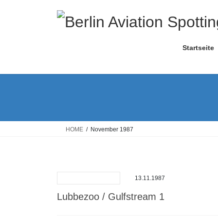
Skip
Skip
to
to
the
the
content
Navigation
Startseite
HOME
November 1987
13.11.1987
Lubbezoo / Gulfstream 1