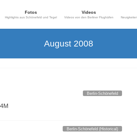
Fotos
Videos
Highlights aus Schönefeld und Tegel
Videos von den Berliner Flughäfen
Neuigkeiten
August 2008
Berlin-Schönefeld
54M
Berlin-Schönefeld (Historical)