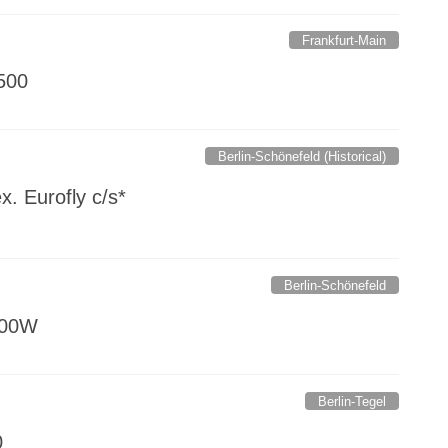
Frankfurt-Main
500
Berlin-Schönefeld (Historical)
x. Eurofly c/s*
Berlin-Schönefeld
200W
Berlin-Tegel
0