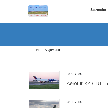
Skip
Skip
to
to
Startseite
the
the
content
Navigation
HOME
August 2008
30.08.2008
Aerotur-KZ / TU-1
28.08.2008