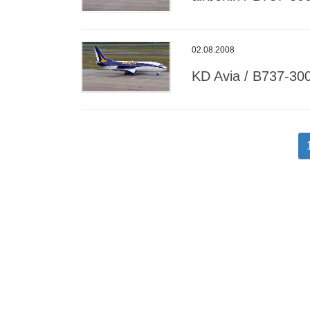
02.08.2008
KD Avia / B737-30
Seitennummerierung
der
Beiträge