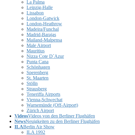
La Palma
Leipzig-Halle
Lissabon
London-Gatwick
London-Heathrow
Madeira/Funchal
Madrid-Barajas
Mailand-Malpensa
Male Airport
Mauritius
Nizza Cote D´Azur
Punta Cana
Schönhagen
Sperenberg
St. Maarten
Stölln
Strausberg
Teneriffa Airports
Vienna-Schwechat
Warnemünde (Off-Airport)
Zürich Airport
Videos
Videos von den Berliner Flughäfen
News
Neuigkeiten zu den Berliner Flughäfen
ILA
Berlin Air Show
ILA 1992