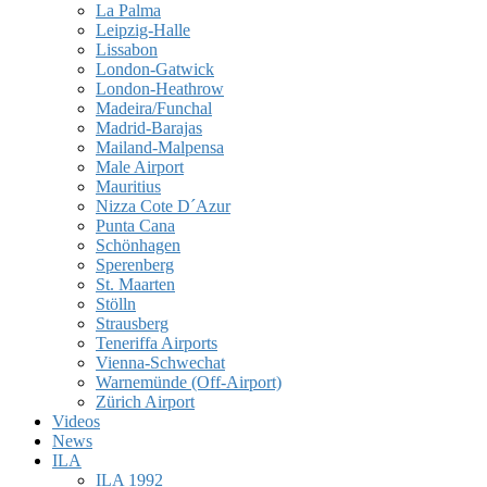
La Palma
Leipzig-Halle
Lissabon
London-Gatwick
London-Heathrow
Madeira/Funchal
Madrid-Barajas
Mailand-Malpensa
Male Airport
Mauritius
Nizza Cote D´Azur
Punta Cana
Schönhagen
Sperenberg
St. Maarten
Stölln
Strausberg
Teneriffa Airports
Vienna-Schwechat
Warnemünde (Off-Airport)
Zürich Airport
Videos
News
ILA
ILA 1992