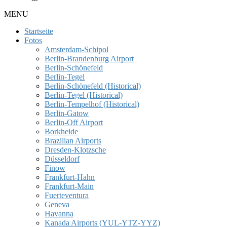
MENU
Startseite
Fotos
Amsterdam-Schipol
Berlin-Brandenburg Airport
Berlin-Schönefeld
Berlin-Tegel
Berlin-Schönefeld (Historical)
Berlin-Tegel (Historical)
Berlin-Tempelhof (Historical)
Berlin-Gatow
Berlin-Off Airport
Borkheide
Brazilian Airports
Dresden-Klotzsche
Düsseldorf
Finow
Frankfurt-Hahn
Frankfurt-Main
Fuerteventura
Geneva
Havanna
Kanada Airports (YUL-YTZ-YYZ)