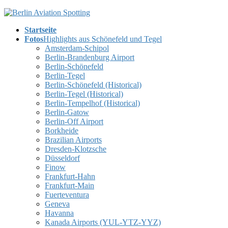
Skip
Skip
to
to
Startseite
the
the
Fotos
Highlights aus Schönefeld und Tegel
content
Navigation
Amsterdam-Schipol
Berlin-Brandenburg Airport
Berlin-Schönefeld
Berlin-Tegel
Berlin-Schönefeld (Historical)
Berlin-Tegel (Historical)
Berlin-Tempelhof (Historical)
Berlin-Gatow
Berlin-Off Airport
Borkheide
Brazilian Airports
Dresden-Klotzsche
Düsseldorf
Finow
Frankfurt-Hahn
Frankfurt-Main
Fuerteventura
Geneva
Havanna
Kanada Airports (YUL-YTZ-YYZ)