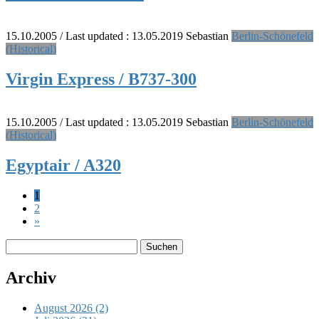
15.10.2005
/ Last updated :
13.05.2019
Sebastian
Berlin-Schönefeld
(Historical)
Virgin Express / B737-300
15.10.2005
/ Last updated :
13.05.2019
Sebastian
Berlin-Schönefeld
(Historical)
Egyptair / A320
Seitennummerierung
Page
1
Page
2
der
»
Beiträge
Suchen
nach:
Archiv
August 2026 (2)