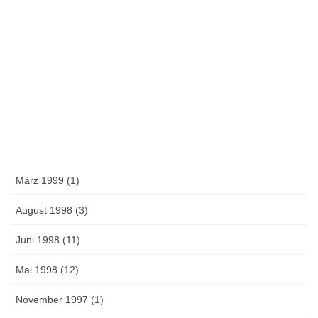
Oktober 2000 (2)
September 2000 (1)
Juli 2000 (1)
Juni 2000 (15)
April 2000 (1)
Februar 2000 (1)
März 1999 (1)
August 1998 (3)
Juni 1998 (11)
Mai 1998 (12)
November 1997 (1)